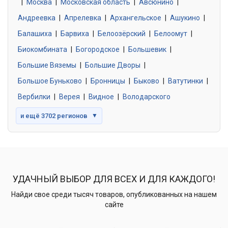
|
Москва
0 объявлений
|
Московская область
|
Авсюнино
|
Андреевка
|
Апрелевка
|
Архангельское
|
Ашукино
|
Балашиха
|
Барвиха
|
Белоозёрский
|
Белоомут
|
Знакомства без обязательств
0 объявлений
Биокомбината
|
Богородское
|
Большевик
|
Большие Вяземы
|
Большие Дворы
|
Большое Буньково
|
Бронницы
|
Быково
|
Ватутинки
|
Вербилки
|
Верея
|
Видное
|
Володарского
и ещё 3702 регионов
▼
УДАЧНЫЙ ВЫБОР ДЛЯ ВСЕХ И ДЛЯ КАЖДОГО!
Найди свое среди тысяч товаров, опубликованных на нашем
сайте