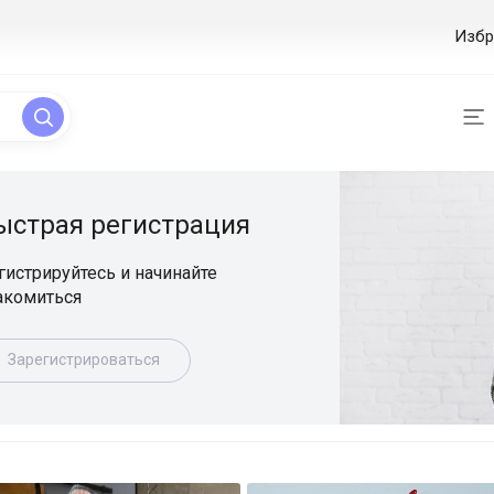
Избр
ая регистрация
уйтесь и начинайте
ься
истрироваться