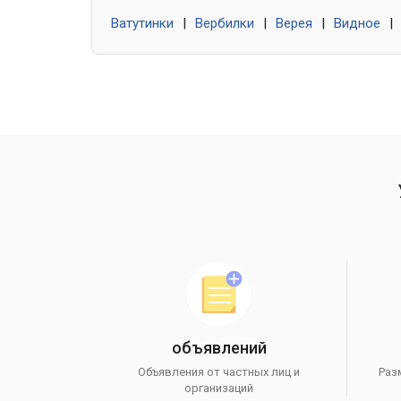
Ватутинки
|
Вербилки
|
Верея
|
Видное
|
объявлений
Объявления от частных лиц и
Раз
организаций