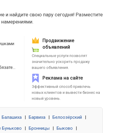
е и найдите свою пару сегодня! Разместите
е намерениями.
Продвижение
ушками
объявлений
Специальные услуги позволят
значительно ускорить продажу
Знакомства без обязательств
вашего объявления.
Реклама на сайте
Эффективный способ привлечь
новых клиентов и вывести бизнес на
новый уровень.
Балашиха
|
Барвиха
|
Белоозёрский
|
 Буньково
|
Бронницы
|
Быково
|