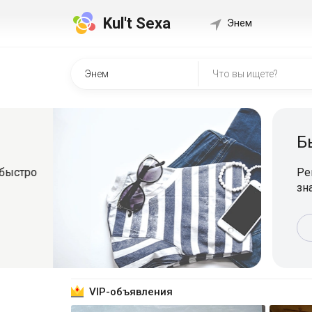
Kul't Sexa
Энем
Быстр
о
Регистрир
знакомит
Зарег
VIP-объявления