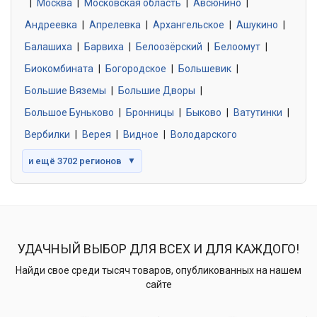
|
Москва
0 объявлений
|
Московская область
|
Авсюнино
|
Андреевка
|
Апрелевка
|
Архангельское
|
Ашукино
|
Балашиха
|
Барвиха
|
Белоозёрский
|
Белоомут
|
Знакомства без обязательств
0 объявлений
Биокомбината
|
Богородское
|
Большевик
|
Большие Вяземы
|
Большие Дворы
|
Большое Буньково
|
Бронницы
|
Быково
|
Ватутинки
|
Вербилки
|
Верея
|
Видное
|
Володарского
и ещё 3702 регионов
▼
УДАЧНЫЙ ВЫБОР ДЛЯ ВСЕХ И ДЛЯ КАЖДОГО!
Найди свое среди тысяч товаров, опубликованных на нашем
сайте