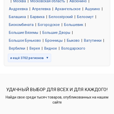
|
Москва
0 объявлений
|
Московская область
|
Авсюнино
|
Андреевка
|
Апрелевка
|
Архангельское
|
Ашукино
|
Балашиха
|
Барвиха
|
Белоозёрский
|
Белоомут
|
Знакомства без обязательств
0 объявлений
Биокомбината
|
Богородское
|
Большевик
|
Большие Вяземы
|
Большие Дворы
|
Большое Буньково
|
Бронницы
|
Быково
|
Ватутинки
|
Вербилки
|
Верея
|
Видное
|
Володарского
и ещё 3702 регионов
▼
УДАЧНЫЙ ВЫБОР ДЛЯ ВСЕХ И ДЛЯ КАЖДОГО!
Найди свое среди тысяч товаров, опубликованных на нашем
сайте