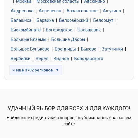
|
Москва
0 объявлений
|
Московская область
|
Авсюнино
|
Андреевка
|
Апрелевка
|
Архангельское
|
Ашукино
|
Балашиха
|
Барвиха
|
Белоозёрский
|
Белоомут
|
Знакомства без обязательств
0 объявлений
Биокомбината
|
Богородское
|
Большевик
|
Большие Вяземы
|
Большие Дворы
|
Большое Буньково
|
Бронницы
|
Быково
|
Ватутинки
|
Вербилки
|
Верея
|
Видное
|
Володарского
и ещё 3702 регионов
▼
УДАЧНЫЙ ВЫБОР ДЛЯ ВСЕХ И ДЛЯ КАЖДОГО!
Найди свое среди тысяч товаров, опубликованных на нашем
сайте