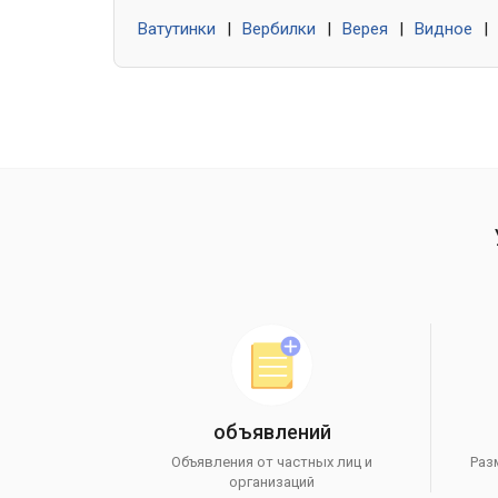
Ватутинки
|
Вербилки
|
Верея
|
Видное
|
объявлений
Объявления от частных лиц и
Раз
организаций