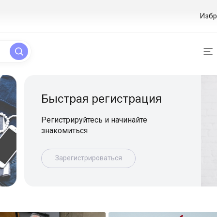
Избр
ая регистрация
уйтесь и начинайте
ься
истрироваться