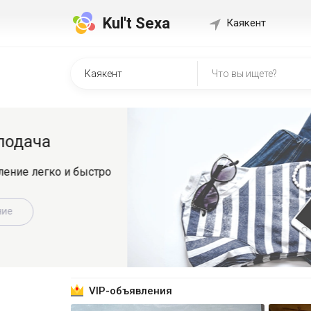
Kul't Sexa
Каякент
Быстр
о
Регистрир
знакомит
Зарег
VIP-объявления