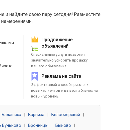
е и найдите свою пару сегодня! Разместите
е намерениями.
Продвижение
ушками
объявлений
Специальные услуги позволят
значительно ускорить продажу
Знакомства без обязательств
вашего объявления.
Реклама на сайте
Эффективный способ привлечь
новых клиентов и вывести бизнес на
новый уровень.
Балашиха
|
Барвиха
|
Белоозёрский
|
 Буньково
|
Бронницы
|
Быково
|