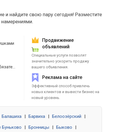
е и найдите свою пару сегодня! Разместите
е намерениями.
Продвижение
ушками
объявлений
Специальные услуги позволят
значительно ускорить продажу
Знакомства без обязательств
вашего объявления.
Реклама на сайте
Эффективный способ привлечь
новых клиентов и вывести бизнес на
новый уровень.
Балашиха
|
Барвиха
|
Белоозёрский
|
 Буньково
|
Бронницы
|
Быково
|