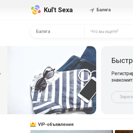
Kul't Sexa
Баляга
Быстр
о
Регистрир
знакомит
Зарег
VIP-объявления