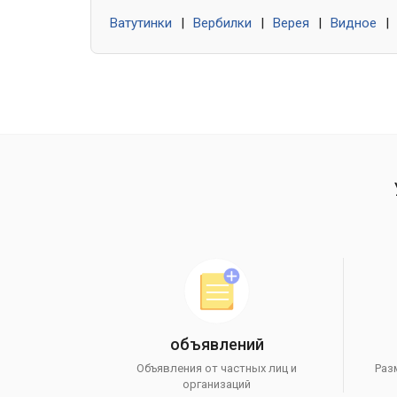
Ватутинки
|
Вербилки
|
Верея
|
Видное
|
объявлений
Объявления от частных лиц и
Раз
организаций