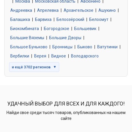
|
Москва
0 объявлений
|
Московская область
|
Авсюнино
|
Андреевка
|
Апрелевка
|
Архангельское
|
Ашукино
|
Балашиха
|
Барвиха
|
Белоозёрский
|
Белоомут
|
Знакомства без обязательств
0 объявлений
Биокомбината
|
Богородское
|
Большевик
|
Большие Вяземы
|
Большие Дворы
|
Большое Буньково
|
Бронницы
|
Быково
|
Ватутинки
|
Вербилки
|
Верея
|
Видное
|
Володарского
и ещё 3702 регионов
▼
УДАЧНЫЙ ВЫБОР ДЛЯ ВСЕХ И ДЛЯ КАЖДОГО!
Найди свое среди тысяч товаров, опубликованных на нашем
сайте