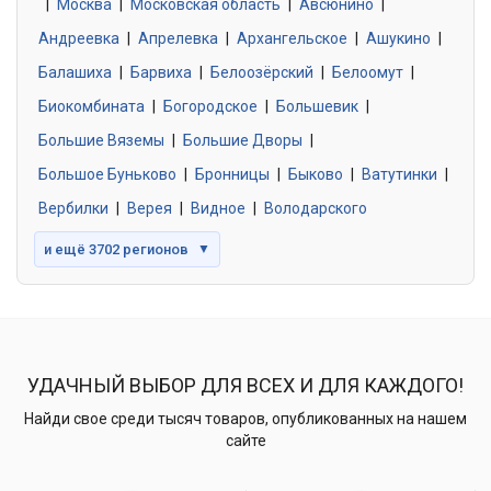
|
Москва
0 объявлений
|
Московская область
|
Авсюнино
|
Андреевка
|
Апрелевка
|
Архангельское
|
Ашукино
|
Балашиха
|
Барвиха
|
Белоозёрский
|
Белоомут
|
Знакомства без обязательств
0 объявлений
Биокомбината
|
Богородское
|
Большевик
|
Большие Вяземы
|
Большие Дворы
|
Большое Буньково
|
Бронницы
|
Быково
|
Ватутинки
|
Вербилки
|
Верея
|
Видное
|
Володарского
и ещё 3702 регионов
▼
УДАЧНЫЙ ВЫБОР ДЛЯ ВСЕХ И ДЛЯ КАЖДОГО!
Найди свое среди тысяч товаров, опубликованных на нашем
сайте