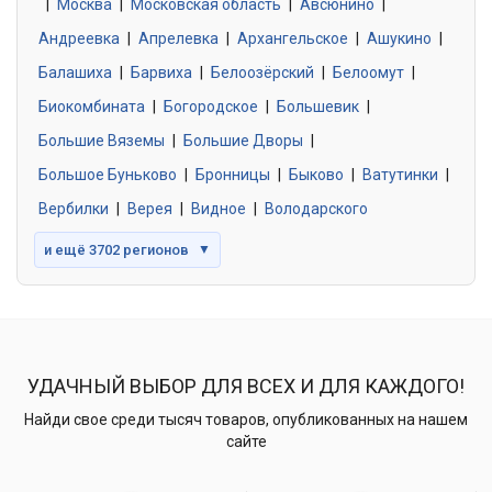
|
Москва
0 объявлений
|
Московская область
|
Авсюнино
|
Андреевка
|
Апрелевка
|
Архангельское
|
Ашукино
|
Балашиха
|
Барвиха
|
Белоозёрский
|
Белоомут
|
Знакомства без обязательств
0 объявлений
Биокомбината
|
Богородское
|
Большевик
|
Большие Вяземы
|
Большие Дворы
|
Большое Буньково
|
Бронницы
|
Быково
|
Ватутинки
|
Вербилки
|
Верея
|
Видное
|
Володарского
и ещё 3702 регионов
▼
УДАЧНЫЙ ВЫБОР ДЛЯ ВСЕХ И ДЛЯ КАЖДОГО!
Найди свое среди тысяч товаров, опубликованных на нашем
сайте