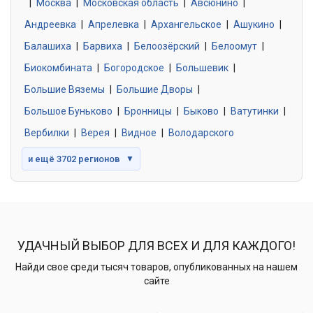
|
Москва
0 объявлений
|
Московская область
|
Авсюнино
|
Андреевка
|
Апрелевка
|
Архангельское
|
Ашукино
|
Балашиха
|
Барвиха
|
Белоозёрский
|
Белоомут
|
Знакомства без обязательств
0 объявлений
Биокомбината
|
Богородское
|
Большевик
|
Большие Вяземы
|
Большие Дворы
|
Большое Буньково
|
Бронницы
|
Быково
|
Ватутинки
|
Вербилки
|
Верея
|
Видное
|
Володарского
и ещё 3702 регионов
▼
УДАЧНЫЙ ВЫБОР ДЛЯ ВСЕХ И ДЛЯ КАЖДОГО!
Найди свое среди тысяч товаров, опубликованных на нашем
сайте