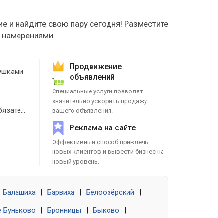
е и найдите свою пару сегодня! Разместите
е намерениями.
Продвижение
ушками
объявлений
Специальные услуги позволят
значительно ускорить продажу
Знакомства без обязательств
вашего объявления.
Реклама на сайте
Эффективный способ привлечь
новых клиентов и вывести бизнес на
новый уровень.
Балашиха
|
Барвиха
|
Белоозёрский
|
 Буньково
|
Бронницы
|
Быково
|