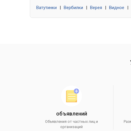
Ватутинки
|
Вербилки
|
Верея
|
Видное
|
объявлений
Объявления от частных лиц и
Раз
организаций