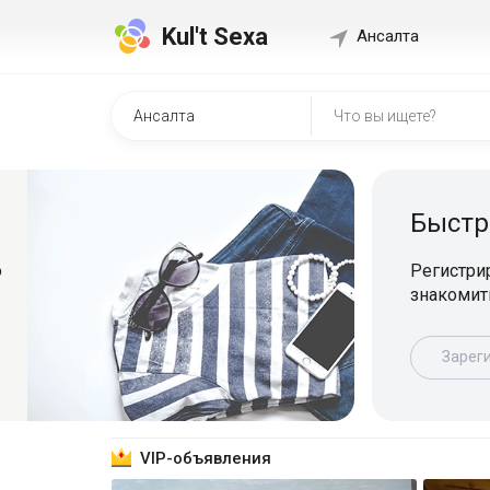
Kul't Sexa
Ансалта
Быстр
о
Регистрир
знакомит
Зарег
VIP-объявления