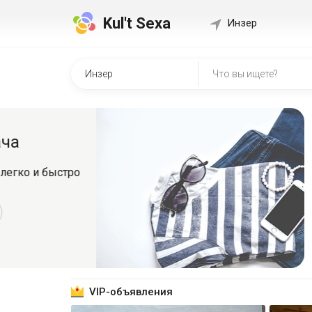
Kul't Sexa
Инзер
Быстр
о
Регистрир
знакомит
Зарег
VIP-объявления