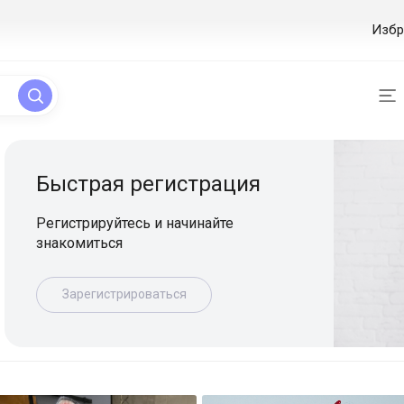
Избр
ая регистрация
уйтесь и начинайте
ься
истрироваться