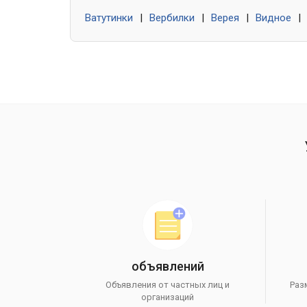
Ватутинки
|
Вербилки
|
Верея
|
Видное
|
объявлений
Объявления от частных лиц и
Раз
организаций