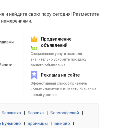
е и найдите свою пару сегодня! Разместите
е намерениями.
Продвижение
ушками
объявлений
Специальные услуги позволят
значительно ускорить продажу
Знакомства без обязательств
вашего объявления.
Реклама на сайте
Эффективный способ привлечь
новых клиентов и вывести бизнес на
новый уровень.
Балашиха
|
Барвиха
|
Белоозёрский
|
 Буньково
|
Бронницы
|
Быково
|