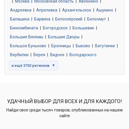
|
Москва
0 объявлений
|
Московская область
|
Авсюнино
|
Андреевка
|
Апрелевка
|
Архангельское
|
Ашукино
|
Балашиха
|
Барвиха
|
Белоозёрский
|
Белоомут
|
Знакомства без обязательств
0 объявлений
Биокомбината
|
Богородское
|
Большевик
|
Большие Вяземы
|
Большие Дворы
|
Большое Буньково
|
Бронницы
|
Быково
|
Ватутинки
|
Вербилки
|
Верея
|
Видное
|
Володарского
и ещё 3702 регионов
▼
УДАЧНЫЙ ВЫБОР ДЛЯ ВСЕХ И ДЛЯ КАЖДОГО!
Найди свое среди тысяч товаров, опубликованных на нашем
сайте