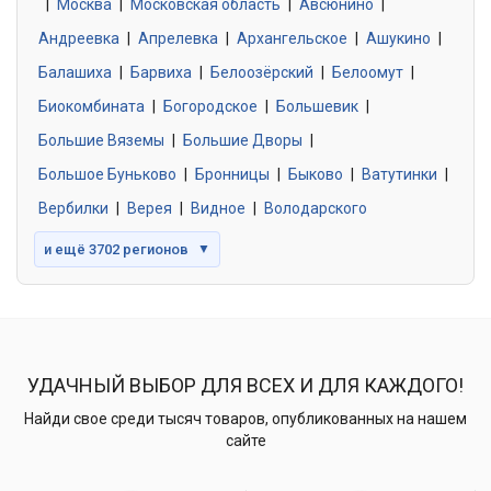
|
Москва
0 объявлений
|
Московская область
|
Авсюнино
|
Андреевка
|
Апрелевка
|
Архангельское
|
Ашукино
|
Балашиха
|
Барвиха
|
Белоозёрский
|
Белоомут
|
Знакомства без обязательств
0 объявлений
Биокомбината
|
Богородское
|
Большевик
|
Большие Вяземы
|
Большие Дворы
|
Большое Буньково
|
Бронницы
|
Быково
|
Ватутинки
|
Вербилки
|
Верея
|
Видное
|
Володарского
и ещё 3702 регионов
▼
УДАЧНЫЙ ВЫБОР ДЛЯ ВСЕХ И ДЛЯ КАЖДОГО!
Найди свое среди тысяч товаров, опубликованных на нашем
сайте