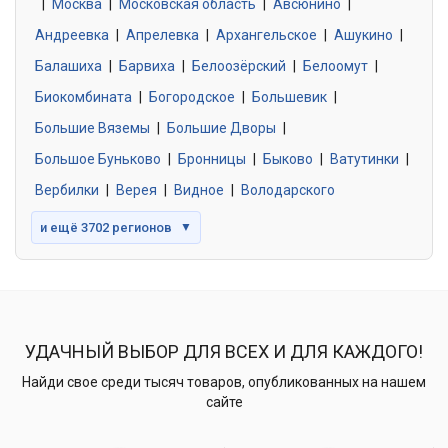
|
Москва
0 объявлений
|
Московская область
|
Авсюнино
|
Андреевка
|
Апрелевка
|
Архангельское
|
Ашукино
|
Балашиха
|
Барвиха
|
Белоозёрский
|
Белоомут
|
Знакомства без обязательств
0 объявлений
Биокомбината
|
Богородское
|
Большевик
|
Большие Вяземы
|
Большие Дворы
|
Большое Буньково
|
Бронницы
|
Быково
|
Ватутинки
|
Вербилки
|
Верея
|
Видное
|
Володарского
и ещё 3702 регионов
▼
УДАЧНЫЙ ВЫБОР ДЛЯ ВСЕХ И ДЛЯ КАЖДОГО!
Найди свое среди тысяч товаров, опубликованных на нашем
сайте