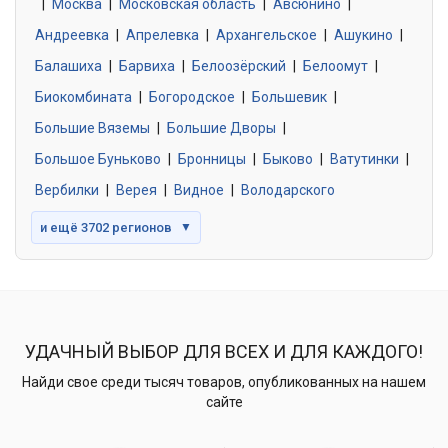
|
Москва
0 объявлений
|
Московская область
|
Авсюнино
|
Андреевка
|
Апрелевка
|
Архангельское
|
Ашукино
|
Балашиха
|
Барвиха
|
Белоозёрский
|
Белоомут
|
Знакомства без обязательств
0 объявлений
Биокомбината
|
Богородское
|
Большевик
|
Большие Вяземы
|
Большие Дворы
|
Большое Буньково
|
Бронницы
|
Быково
|
Ватутинки
|
Вербилки
|
Верея
|
Видное
|
Володарского
и ещё 3702 регионов
▼
УДАЧНЫЙ ВЫБОР ДЛЯ ВСЕХ И ДЛЯ КАЖДОГО!
Найди свое среди тысяч товаров, опубликованных на нашем
сайте