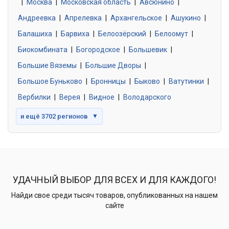
|
Москва
0 объявлений
|
Московская область
|
Авсюнино
|
Андреевка
|
Апрелевка
|
Архангельское
|
Ашукино
|
Балашиха
|
Барвиха
|
Белоозёрский
|
Белоомут
|
Знакомства без обязательств
0 объявлений
Биокомбината
|
Богородское
|
Большевик
|
Большие Вяземы
|
Большие Дворы
|
Большое Буньково
|
Бронницы
|
Быково
|
Ватутинки
|
Вербилки
|
Верея
|
Видное
|
Володарского
и ещё 3702 регионов
▼
УДАЧНЫЙ ВЫБОР ДЛЯ ВСЕХ И ДЛЯ КАЖДОГО!
Найди свое среди тысяч товаров, опубликованных на нашем
сайте