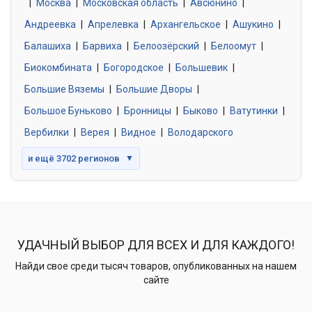
|
Москва
0 объявлений
|
Московская область
|
Авсюнино
|
Андреевка
|
Апрелевка
|
Архангельское
|
Ашукино
|
Балашиха
|
Барвиха
|
Белоозёрский
|
Белоомут
|
Знакомства без обязательств
0 объявлений
Биокомбината
|
Богородское
|
Большевик
|
Большие Вяземы
|
Большие Дворы
|
Большое Буньково
|
Бронницы
|
Быково
|
Ватутинки
|
Вербилки
|
Верея
|
Видное
|
Володарского
и ещё 3702 регионов
▼
УДАЧНЫЙ ВЫБОР ДЛЯ ВСЕХ И ДЛЯ КАЖДОГО!
Найди свое среди тысяч товаров, опубликованных на нашем
сайте