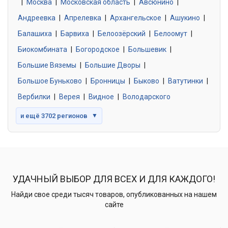
|
Москва
0 объявлений
|
Московская область
|
Авсюнино
|
Андреевка
|
Апрелевка
|
Архангельское
|
Ашукино
|
Балашиха
|
Барвиха
|
Белоозёрский
|
Белоомут
|
Знакомства без обязательств
0 объявлений
Биокомбината
|
Богородское
|
Большевик
|
Большие Вяземы
|
Большие Дворы
|
Большое Буньково
|
Бронницы
|
Быково
|
Ватутинки
|
Вербилки
|
Верея
|
Видное
|
Володарского
и ещё 3702 регионов
▼
УДАЧНЫЙ ВЫБОР ДЛЯ ВСЕХ И ДЛЯ КАЖДОГО!
Найди свое среди тысяч товаров, опубликованных на нашем
сайте