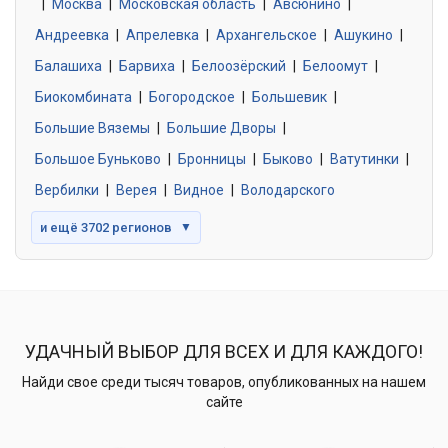
|
Москва
0 объявлений
|
Московская область
|
Авсюнино
|
Андреевка
|
Апрелевка
|
Архангельское
|
Ашукино
|
Балашиха
|
Барвиха
|
Белоозёрский
|
Белоомут
|
Знакомства без обязательств
0 объявлений
Биокомбината
|
Богородское
|
Большевик
|
Большие Вяземы
|
Большие Дворы
|
Большое Буньково
|
Бронницы
|
Быково
|
Ватутинки
|
Вербилки
|
Верея
|
Видное
|
Володарского
и ещё 3702 регионов
▼
УДАЧНЫЙ ВЫБОР ДЛЯ ВСЕХ И ДЛЯ КАЖДОГО!
Найди свое среди тысяч товаров, опубликованных на нашем
сайте