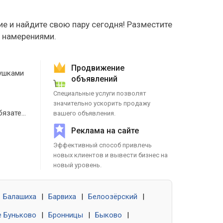
е и найдите свою пару сегодня! Разместите
е намерениями.
Продвижение
ушками
объявлений
Специальные услуги позволят
значительно ускорить продажу
Знакомства без обязательств
вашего объявления.
Реклама на сайте
Эффективный способ привлечь
новых клиентов и вывести бизнес на
новый уровень.
Балашиха
|
Барвиха
|
Белоозёрский
|
 Буньково
|
Бронницы
|
Быково
|