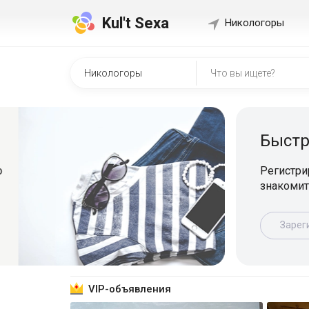
Kul't Sexa
Никологоры
Быстр
о
Регистрир
знакомит
Зарег
VIP-объявления