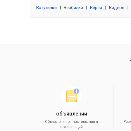
Ватутинки
|
Вербилки
|
Верея
|
Видное
|
объявлений
Объявления от частных лиц и
Раз
организаций