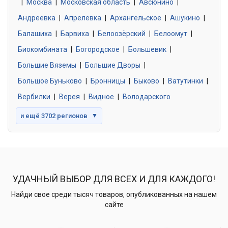
|
Москва
0 объявлений
|
Московская область
|
Авсюнино
|
Андреевка
|
Апрелевка
|
Архангельское
|
Ашукино
|
Балашиха
|
Барвиха
|
Белоозёрский
|
Белоомут
|
Знакомства без обязательств
0 объявлений
Биокомбината
|
Богородское
|
Большевик
|
Большие Вяземы
|
Большие Дворы
|
Большое Буньково
|
Бронницы
|
Быково
|
Ватутинки
|
Вербилки
|
Верея
|
Видное
|
Володарского
и ещё 3702 регионов
▼
УДАЧНЫЙ ВЫБОР ДЛЯ ВСЕХ И ДЛЯ КАЖДОГО!
Найди свое среди тысяч товаров, опубликованных на нашем
сайте