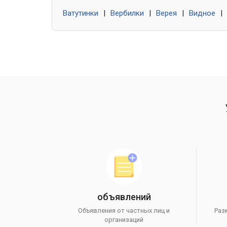
Ватутинки
|
Вербилки
|
Верея
|
Видное
|
объявлений
Объявления от частных лиц и
Раз
организаций