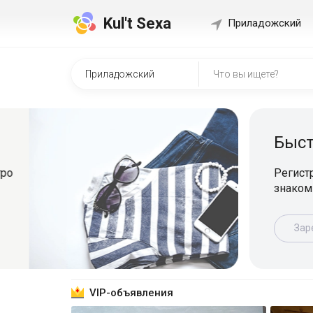
Kul't Sexa
Приладожский
Быстр
о
Регистрир
знакомит
Зарег
VIP-объявления