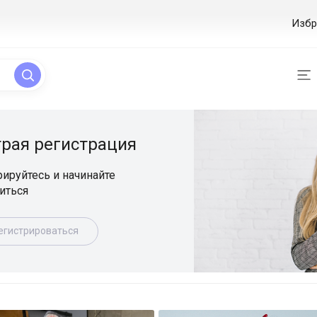
Избр
ая регистрация
уйтесь и начинайте
ься
истрироваться