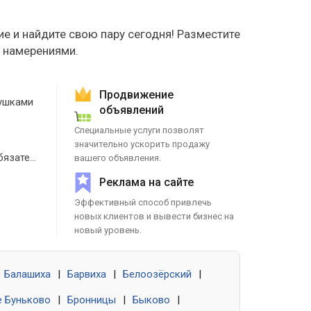
е и найдите свою пару сегодня! Разместите
е намерениями.
Продвижение
ушками
объявлений
Специальные услуги позволят
значительно ускорить продажу
Знакомства без обязательств
вашего объявления.
Реклама на сайте
Эффективный способ привлечь
новых клиентов и вывести бизнес на
новый уровень.
Балашиха
|
Барвиха
|
Белоозёрский
|
 Буньково
|
Бронницы
|
Быково
|