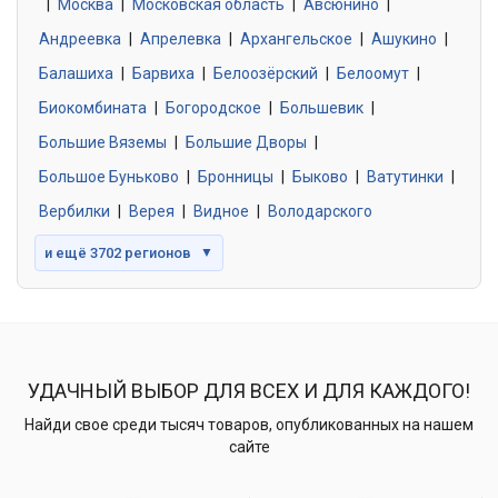
|
Москва
0 объявлений
|
Московская область
|
Авсюнино
|
Андреевка
|
Апрелевка
|
Архангельское
|
Ашукино
|
Балашиха
|
Барвиха
|
Белоозёрский
|
Белоомут
|
Знакомства без обязательств
0 объявлений
Биокомбината
|
Богородское
|
Большевик
|
Большие Вяземы
|
Большие Дворы
|
Большое Буньково
|
Бронницы
|
Быково
|
Ватутинки
|
Вербилки
|
Верея
|
Видное
|
Володарского
и ещё 3702 регионов
▼
УДАЧНЫЙ ВЫБОР ДЛЯ ВСЕХ И ДЛЯ КАЖДОГО!
Найди свое среди тысяч товаров, опубликованных на нашем
сайте