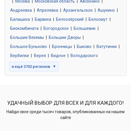
|
Москва
0 объявлений
|
Московская область
|
Авсюнино
|
Андреевка
|
Апрелевка
|
Архангельское
|
Ашукино
|
Балашиха
|
Барвиха
|
Белоозёрский
|
Белоомут
|
Знакомства без обязательств
0 объявлений
Биокомбината
|
Богородское
|
Большевик
|
Большие Вяземы
|
Большие Дворы
|
Большое Буньково
|
Бронницы
|
Быково
|
Ватутинки
|
Вербилки
|
Верея
|
Видное
|
Володарского
и ещё 3702 регионов
▼
УДАЧНЫЙ ВЫБОР ДЛЯ ВСЕХ И ДЛЯ КАЖДОГО!
Найди свое среди тысяч товаров, опубликованных на нашем
сайте