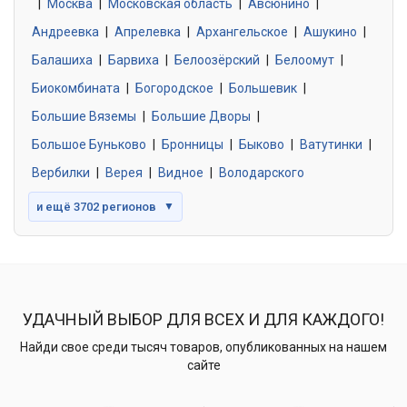
|
Москва
0 объявлений
|
Московская область
|
Авсюнино
|
Андреевка
|
Апрелевка
|
Архангельское
|
Ашукино
|
Балашиха
|
Барвиха
|
Белоозёрский
|
Белоомут
|
Знакомства без обязательств
0 объявлений
Биокомбината
|
Богородское
|
Большевик
|
Большие Вяземы
|
Большие Дворы
|
Большое Буньково
|
Бронницы
|
Быково
|
Ватутинки
|
Вербилки
|
Верея
|
Видное
|
Володарского
и ещё 3702 регионов
▼
УДАЧНЫЙ ВЫБОР ДЛЯ ВСЕХ И ДЛЯ КАЖДОГО!
Найди свое среди тысяч товаров, опубликованных на нашем
сайте