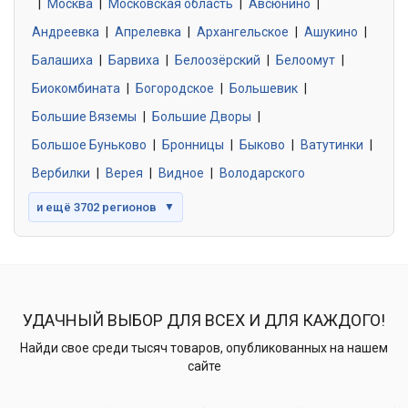
|
Москва
0 объявлений
|
Московская область
|
Авсюнино
|
Андреевка
|
Апрелевка
|
Архангельское
|
Ашукино
|
Балашиха
|
Барвиха
|
Белоозёрский
|
Белоомут
|
Знакомства без обязательств
0 объявлений
Биокомбината
|
Богородское
|
Большевик
|
Большие Вяземы
|
Большие Дворы
|
Большое Буньково
|
Бронницы
|
Быково
|
Ватутинки
|
Вербилки
|
Верея
|
Видное
|
Володарского
и ещё 3702 регионов
▼
УДАЧНЫЙ ВЫБОР ДЛЯ ВСЕХ И ДЛЯ КАЖДОГО!
Найди свое среди тысяч товаров, опубликованных на нашем
сайте