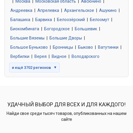
|
Москва
0 объявлений
|
Московская область
|
Авсюнино
|
Андреевка
|
Апрелевка
|
Архангельское
|
Ашукино
|
Балашиха
|
Барвиха
|
Белоозёрский
|
Белоомут
|
Знакомства без обязательств
0 объявлений
Биокомбината
|
Богородское
|
Большевик
|
Большие Вяземы
|
Большие Дворы
|
Большое Буньково
|
Бронницы
|
Быково
|
Ватутинки
|
Вербилки
|
Верея
|
Видное
|
Володарского
и ещё 3702 регионов
▼
УДАЧНЫЙ ВЫБОР ДЛЯ ВСЕХ И ДЛЯ КАЖДОГО!
Найди свое среди тысяч товаров, опубликованных на нашем
сайте