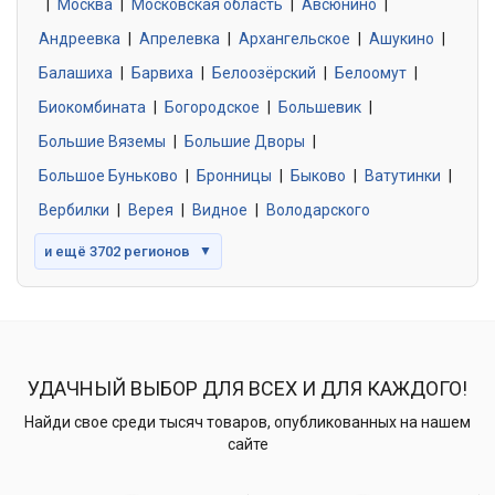
|
Москва
0 объявлений
|
Московская область
|
Авсюнино
|
Андреевка
|
Апрелевка
|
Архангельское
|
Ашукино
|
Балашиха
|
Барвиха
|
Белоозёрский
|
Белоомут
|
Знакомства без обязательств
0 объявлений
Биокомбината
|
Богородское
|
Большевик
|
Большие Вяземы
|
Большие Дворы
|
Большое Буньково
|
Бронницы
|
Быково
|
Ватутинки
|
Вербилки
|
Верея
|
Видное
|
Володарского
и ещё 3702 регионов
▼
УДАЧНЫЙ ВЫБОР ДЛЯ ВСЕХ И ДЛЯ КАЖДОГО!
Найди свое среди тысяч товаров, опубликованных на нашем
сайте