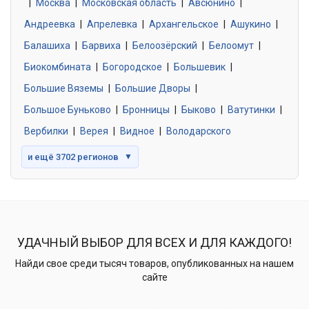
|
Москва
0 объявлений
|
Московская область
|
Авсюнино
|
Андреевка
|
Апрелевка
|
Архангельское
|
Ашукино
|
Балашиха
|
Барвиха
|
Белоозёрский
|
Белоомут
|
Знакомства без обязательств
0 объявлений
Биокомбината
|
Богородское
|
Большевик
|
Большие Вяземы
|
Большие Дворы
|
Большое Буньково
|
Бронницы
|
Быково
|
Ватутинки
|
Вербилки
|
Верея
|
Видное
|
Володарского
и ещё 3702 регионов
▼
УДАЧНЫЙ ВЫБОР ДЛЯ ВСЕХ И ДЛЯ КАЖДОГО!
Найди свое среди тысяч товаров, опубликованных на нашем
сайте