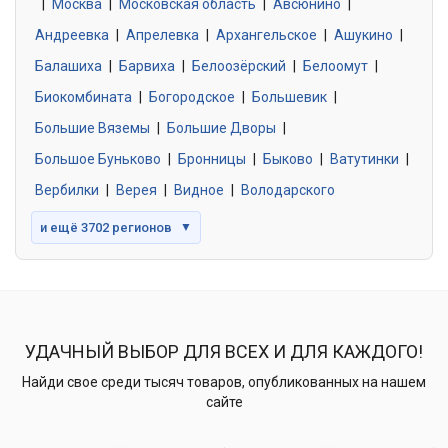
|
Москва
0 объявлений
|
Московская область
|
Авсюнино
|
Андреевка
|
Апрелевка
|
Архангельское
|
Ашукино
|
Балашиха
|
Барвиха
|
Белоозёрский
|
Белоомут
|
Знакомства без обязательств
0 объявлений
Биокомбината
|
Богородское
|
Большевик
|
Большие Вяземы
|
Большие Дворы
|
Большое Буньково
|
Бронницы
|
Быково
|
Ватутинки
|
Вербилки
|
Верея
|
Видное
|
Володарского
и ещё 3702 регионов
▼
УДАЧНЫЙ ВЫБОР ДЛЯ ВСЕХ И ДЛЯ КАЖДОГО!
Найди свое среди тысяч товаров, опубликованных на нашем
сайте