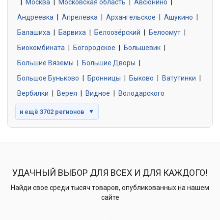
|
Москва
0 объявлений
|
Московская область
|
Авсюнино
|
Андреевка
|
Апрелевка
|
Архангельское
|
Ашукино
|
Балашиха
|
Барвиха
|
Белоозёрский
|
Белоомут
|
Знакомства без обязательств
0 объявлений
Биокомбината
|
Богородское
|
Большевик
|
Большие Вяземы
|
Большие Дворы
|
Большое Буньково
|
Бронницы
|
Быково
|
Ватутинки
|
Вербилки
|
Верея
|
Видное
|
Володарского
и ещё 3702 регионов
▼
УДАЧНЫЙ ВЫБОР ДЛЯ ВСЕХ И ДЛЯ КАЖДОГО!
Найди свое среди тысяч товаров, опубликованных на нашем
сайте