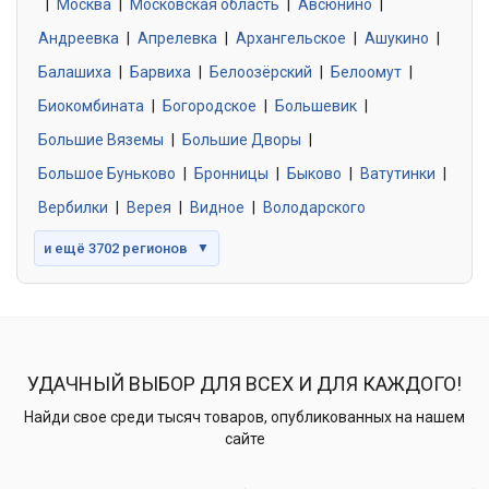
|
Москва
0 объявлений
|
Московская область
|
Авсюнино
|
Андреевка
|
Апрелевка
|
Архангельское
|
Ашукино
|
Балашиха
|
Барвиха
|
Белоозёрский
|
Белоомут
|
Знакомства без обязательств
0 объявлений
Биокомбината
|
Богородское
|
Большевик
|
Большие Вяземы
|
Большие Дворы
|
Большое Буньково
|
Бронницы
|
Быково
|
Ватутинки
|
Вербилки
|
Верея
|
Видное
|
Володарского
и ещё 3702 регионов
▼
УДАЧНЫЙ ВЫБОР ДЛЯ ВСЕХ И ДЛЯ КАЖДОГО!
Найди свое среди тысяч товаров, опубликованных на нашем
сайте