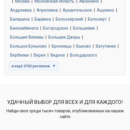
|
Москва
0 объявлений
|
Московская область
|
Авсюнино
|
Андреевка
|
Апрелевка
|
Архангельское
|
Ашукино
|
Балашиха
|
Барвиха
|
Белоозёрский
|
Белоомут
|
Знакомства без обязательств
0 объявлений
Биокомбината
|
Богородское
|
Большевик
|
Большие Вяземы
|
Большие Дворы
|
Большое Буньково
|
Бронницы
|
Быково
|
Ватутинки
|
Вербилки
|
Верея
|
Видное
|
Володарского
и ещё 3702 регионов
▼
УДАЧНЫЙ ВЫБОР ДЛЯ ВСЕХ И ДЛЯ КАЖДОГО!
Найди свое среди тысяч товаров, опубликованных на нашем
сайте