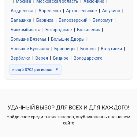
|
Москва
0 объявлений
|
Московская область
|
Авсюнино
|
Андреевка
|
Апрелевка
|
Архангельское
|
Ашукино
|
Балашиха
|
Барвиха
|
Белоозёрский
|
Белоомут
|
Знакомства без обязательств
0 объявлений
Биокомбината
|
Богородское
|
Большевик
|
Большие Вяземы
|
Большие Дворы
|
Большое Буньково
|
Бронницы
|
Быково
|
Ватутинки
|
Вербилки
|
Верея
|
Видное
|
Володарского
и ещё 3702 регионов
▼
УДАЧНЫЙ ВЫБОР ДЛЯ ВСЕХ И ДЛЯ КАЖДОГО!
Найди свое среди тысяч товаров, опубликованных на нашем
сайте