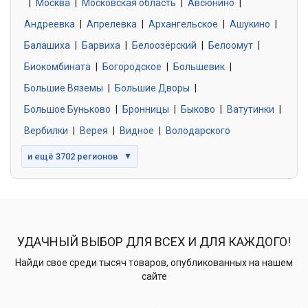
|
Москва
0 объявлений
|
Московская область
|
Авсюнино
|
Андреевка
|
Апрелевка
|
Архангельское
|
Ашукино
|
Балашиха
|
Барвиха
|
Белоозёрский
|
Белоомут
|
Знакомства без обязательств
0 объявлений
Биокомбината
|
Богородское
|
Большевик
|
Большие Вяземы
|
Большие Дворы
|
Большое Буньково
|
Бронницы
|
Быково
|
Ватутинки
|
Вербилки
|
Верея
|
Видное
|
Володарского
и ещё 3702 регионов
▼
УДАЧНЫЙ ВЫБОР ДЛЯ ВСЕХ И ДЛЯ КАЖДОГО!
Найди свое среди тысяч товаров, опубликованных на нашем
сайте