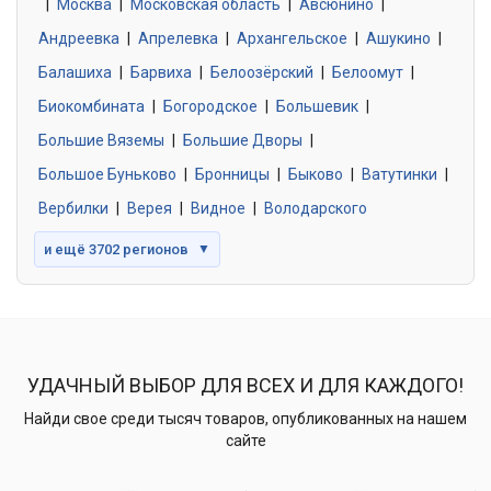
|
Москва
0 объявлений
|
Московская область
|
Авсюнино
|
Андреевка
|
Апрелевка
|
Архангельское
|
Ашукино
|
Балашиха
|
Барвиха
|
Белоозёрский
|
Белоомут
|
Знакомства без обязательств
0 объявлений
Биокомбината
|
Богородское
|
Большевик
|
Большие Вяземы
|
Большие Дворы
|
Большое Буньково
|
Бронницы
|
Быково
|
Ватутинки
|
Вербилки
|
Верея
|
Видное
|
Володарского
и ещё 3702 регионов
▼
УДАЧНЫЙ ВЫБОР ДЛЯ ВСЕХ И ДЛЯ КАЖДОГО!
Найди свое среди тысяч товаров, опубликованных на нашем
сайте