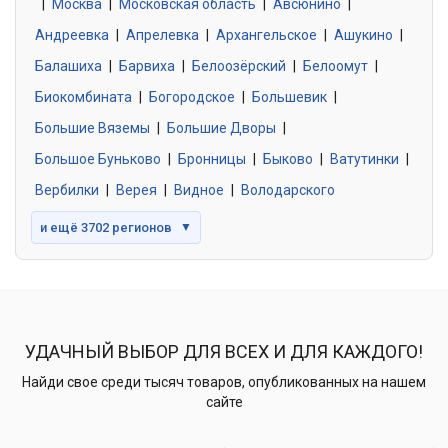
|
Москва
0 объявлений
|
Московская область
|
Авсюнино
|
Андреевка
|
Апрелевка
|
Архангельское
|
Ашукино
|
Балашиха
|
Барвиха
|
Белоозёрский
|
Белоомут
|
Знакомства без обязательств
0 объявлений
Биокомбината
|
Богородское
|
Большевик
|
Большие Вяземы
|
Большие Дворы
|
Большое Буньково
|
Бронницы
|
Быково
|
Ватутинки
|
Вербилки
|
Верея
|
Видное
|
Володарского
и ещё 3702 регионов
▼
УДАЧНЫЙ ВЫБОР ДЛЯ ВСЕХ И ДЛЯ КАЖДОГО!
Найди свое среди тысяч товаров, опубликованных на нашем
сайте