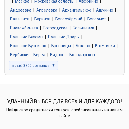
|
Москва
0 объявлений
|
Московская область
|
Авсюнино
|
Андреевка
|
Апрелевка
|
Архангельское
|
Ашукино
|
Балашиха
|
Барвиха
|
Белоозёрский
|
Белоомут
|
Знакомства без обязательств
0 объявлений
Биокомбината
|
Богородское
|
Большевик
|
Большие Вяземы
|
Большие Дворы
|
Большое Буньково
|
Бронницы
|
Быково
|
Ватутинки
|
Вербилки
|
Верея
|
Видное
|
Володарского
и ещё 3702 регионов
▼
УДАЧНЫЙ ВЫБОР ДЛЯ ВСЕХ И ДЛЯ КАЖДОГО!
Найди свое среди тысяч товаров, опубликованных на нашем
сайте