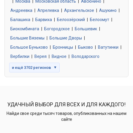
|
Москва
0 объявлений
|
Московская область
|
Авсюнино
|
Андреевка
|
Апрелевка
|
Архангельское
|
Ашукино
|
Балашиха
|
Барвиха
|
Белоозёрский
|
Белоомут
|
Знакомства без обязательств
0 объявлений
Биокомбината
|
Богородское
|
Большевик
|
Большие Вяземы
|
Большие Дворы
|
Большое Буньково
|
Бронницы
|
Быково
|
Ватутинки
|
Вербилки
|
Верея
|
Видное
|
Володарского
и ещё 3702 регионов
▼
УДАЧНЫЙ ВЫБОР ДЛЯ ВСЕХ И ДЛЯ КАЖДОГО!
Найди свое среди тысяч товаров, опубликованных на нашем
сайте