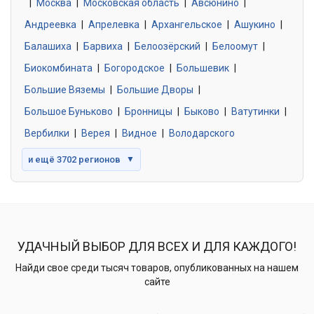
|
Москва
0 объявлений
|
Московская область
|
Авсюнино
|
Андреевка
|
Апрелевка
|
Архангельское
|
Ашукино
|
Балашиха
|
Барвиха
|
Белоозёрский
|
Белоомут
|
Знакомства без обязательств
0 объявлений
Биокомбината
|
Богородское
|
Большевик
|
Большие Вяземы
|
Большие Дворы
|
Большое Буньково
|
Бронницы
|
Быково
|
Ватутинки
|
Вербилки
|
Верея
|
Видное
|
Володарского
и ещё 3702 регионов
▼
УДАЧНЫЙ ВЫБОР ДЛЯ ВСЕХ И ДЛЯ КАЖДОГО!
Найди свое среди тысяч товаров, опубликованных на нашем
сайте