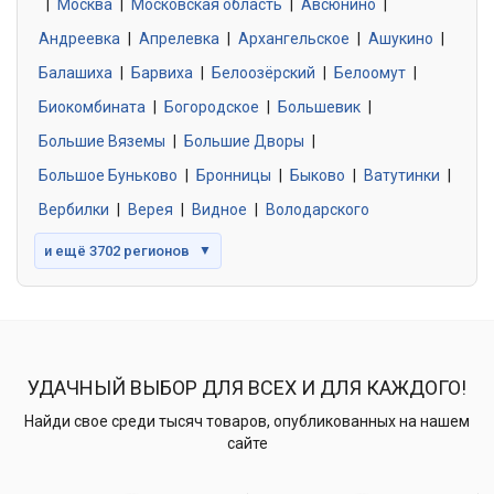
|
Москва
0 объявлений
|
Московская область
|
Авсюнино
|
Андреевка
|
Апрелевка
|
Архангельское
|
Ашукино
|
Балашиха
|
Барвиха
|
Белоозёрский
|
Белоомут
|
Знакомства без обязательств
0 объявлений
Биокомбината
|
Богородское
|
Большевик
|
Большие Вяземы
|
Большие Дворы
|
Большое Буньково
|
Бронницы
|
Быково
|
Ватутинки
|
Вербилки
|
Верея
|
Видное
|
Володарского
и ещё 3702 регионов
▼
УДАЧНЫЙ ВЫБОР ДЛЯ ВСЕХ И ДЛЯ КАЖДОГО!
Найди свое среди тысяч товаров, опубликованных на нашем
сайте