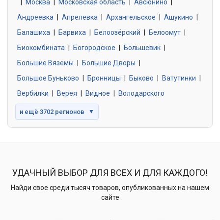
|
Москва
0 объявлений
|
Московская область
|
Авсюнино
|
Андреевка
|
Апрелевка
|
Архангельское
|
Ашукино
|
Балашиха
|
Барвиха
|
Белоозёрский
|
Белоомут
|
Знакомства без обязательств
0 объявлений
Биокомбината
|
Богородское
|
Большевик
|
Большие Вяземы
|
Большие Дворы
|
Большое Буньково
|
Бронницы
|
Быково
|
Ватутинки
|
Вербилки
|
Верея
|
Видное
|
Володарского
и ещё 3702 регионов
▼
УДАЧНЫЙ ВЫБОР ДЛЯ ВСЕХ И ДЛЯ КАЖДОГО!
Найди свое среди тысяч товаров, опубликованных на нашем
сайте