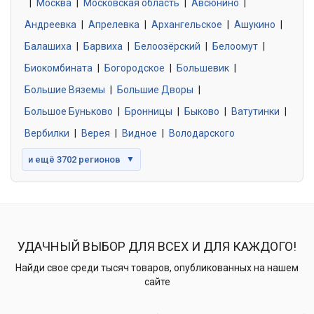
|
Москва
0 объявлений
|
Московская область
|
Авсюнино
|
Андреевка
|
Апрелевка
|
Архангельское
|
Ашукино
|
Балашиха
|
Барвиха
|
Белоозёрский
|
Белоомут
|
Знакомства без обязательств
0 объявлений
Биокомбината
|
Богородское
|
Большевик
|
Большие Вяземы
|
Большие Дворы
|
Большое Буньково
|
Бронницы
|
Быково
|
Ватутинки
|
Вербилки
|
Верея
|
Видное
|
Володарского
и ещё 3702 регионов
▼
УДАЧНЫЙ ВЫБОР ДЛЯ ВСЕХ И ДЛЯ КАЖДОГО!
Найди свое среди тысяч товаров, опубликованных на нашем
сайте