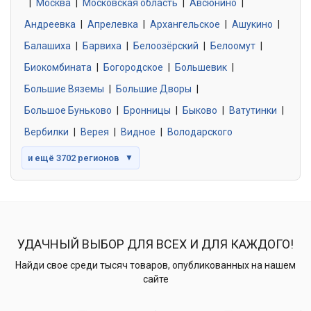
|
Москва
0 объявлений
|
Московская область
|
Авсюнино
|
Андреевка
|
Апрелевка
|
Архангельское
|
Ашукино
|
Балашиха
|
Барвиха
|
Белоозёрский
|
Белоомут
|
Знакомства без обязательств
0 объявлений
Биокомбината
|
Богородское
|
Большевик
|
Большие Вяземы
|
Большие Дворы
|
Большое Буньково
|
Бронницы
|
Быково
|
Ватутинки
|
Вербилки
|
Верея
|
Видное
|
Володарского
и ещё 3702 регионов
▼
УДАЧНЫЙ ВЫБОР ДЛЯ ВСЕХ И ДЛЯ КАЖДОГО!
Найди свое среди тысяч товаров, опубликованных на нашем
сайте