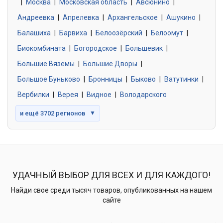
|
Москва
0 объявлений
|
Московская область
|
Авсюнино
|
Андреевка
|
Апрелевка
|
Архангельское
|
Ашукино
|
Балашиха
|
Барвиха
|
Белоозёрский
|
Белоомут
|
Знакомства без обязательств
0 объявлений
Биокомбината
|
Богородское
|
Большевик
|
Большие Вяземы
|
Большие Дворы
|
Большое Буньково
|
Бронницы
|
Быково
|
Ватутинки
|
Вербилки
|
Верея
|
Видное
|
Володарского
и ещё 3702 регионов
▼
УДАЧНЫЙ ВЫБОР ДЛЯ ВСЕХ И ДЛЯ КАЖДОГО!
Найди свое среди тысяч товаров, опубликованных на нашем
сайте