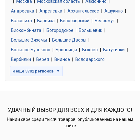
|
Москва
0 объявлений
|
Московская область
|
Авсюнино
|
Андреевка
|
Апрелевка
|
Архангельское
|
Ашукино
|
Балашиха
|
Барвиха
|
Белоозёрский
|
Белоомут
|
Знакомства без обязательств
0 объявлений
Биокомбината
|
Богородское
|
Большевик
|
Большие Вяземы
|
Большие Дворы
|
Большое Буньково
|
Бронницы
|
Быково
|
Ватутинки
|
Вербилки
|
Верея
|
Видное
|
Володарского
и ещё 3702 регионов
▼
УДАЧНЫЙ ВЫБОР ДЛЯ ВСЕХ И ДЛЯ КАЖДОГО!
Найди свое среди тысяч товаров, опубликованных на нашем
сайте