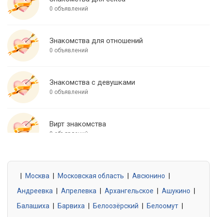
0 объявлений
Знакомства для отношений
0 объявлений
Знакомства с девушками
0 объявлений
Вирт знакомства
0 объявлений
Знакомства для встреч
|
Москва
0 объявлений
|
Московская область
|
Авсюнино
|
Андреевка
|
Апрелевка
|
Архангельское
|
Ашукино
|
Балашиха
|
Барвиха
|
Белоозёрский
|
Белоомут
|
Знакомства без обязательств
0 объявлений