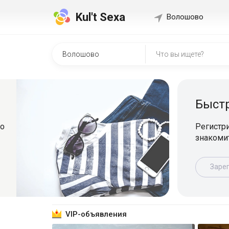
Kul't Sexa
Волошово
Быстр
о
Регистрир
знакомит
Зарег
VIP-объявления