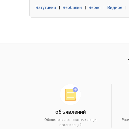
Ватутинки
|
Вербилки
|
Верея
|
Видное
|
объявлений
Объявления от частных лиц и
Раз
организаций