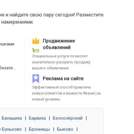
е и найдите свою пару сегодня! Разместите
е намерениями.
Продвижение
ушками
объявлений
Специальные услуги позволят
значительно ускорить продажу
Знакомства без обязательств
вашего объявления.
Реклама на сайте
Эффективный способ привлечь
новых клиентов и вывести бизнес на
новый уровень.
Балашиха
|
Барвиха
|
Белоозёрский
|
 Буньково
|
Бронницы
|
Быково
|